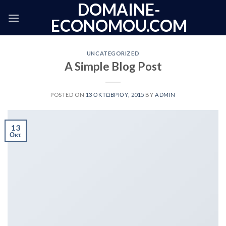
DOMAINE-
Skip
to
ECONOMOU.COM
content
UNCATEGORIZED
A Simple Blog Post
POSTED ON
13 ΟΚΤΩΒΡΊΟΥ, 2015
BY
ADMIN
13
Οκτ