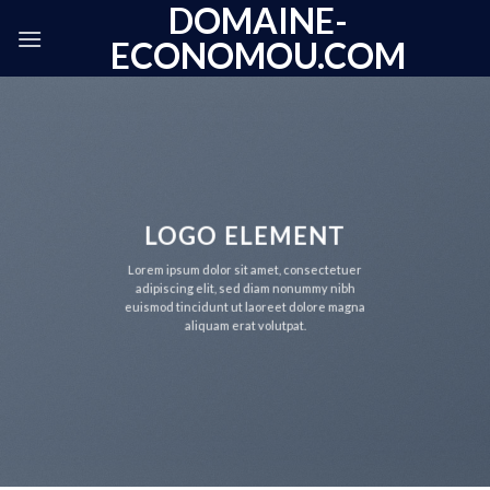
DOMAINE-
Skip
to
ECONOMOU.COM
content
LOGO ELEMENT
Lorem ipsum dolor sit amet, consectetuer
adipiscing elit, sed diam nonummy nibh
euismod tincidunt ut laoreet dolore magna
aliquam erat volutpat.